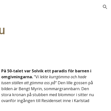
ion
u
På 50-talet var Solvik ett paradis för barnen i 
omgivningarna.
 "V
i lekte kurrgömma och hade 
tusen ställen att gömma oss på
" Den lille gossen på 
bilden är Bengt Myrin, sommargrannbarn. Den 
stora kronan på stubben med blommor i sitter nu 
ovanför ingången till Residenset inne i Karlstad