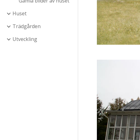
Gamla bilder av huset
Huset
Trädgården
Utveckling